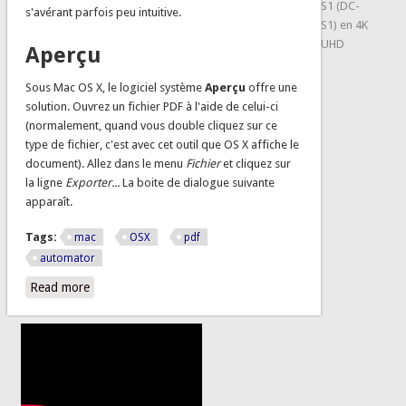
S1 (DC-
s'avérant parfois peu intuitive.
S1) en 4K
UHD
Aperçu
Sous Mac OS X, le logiciel système
Aperçu
offre une
solution. Ouvrez un fichier PDF à l'aide de celui-ci
(normalement, quand vous double cliquez sur ce
type de fichier, c'est avec cet outil que OS X affiche le
document). Allez dans le menu
Fichier
et cliquez sur
la ligne
Exporter...
La boite de dialogue suivante
apparaît.
Tags:
mac
OSX
pdf
automator
Read more
about Réduire la taille des PDF sous Mac OS X