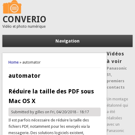
CONVERIO
Vidéo et photo numérique
Navigation
Vidéos
You are here
à voir
Home
» automator
Panasonic
automator
S1,
premiers
contacts
Réduire la taille des PDF sous
Un montage
Mac OS X
étalonné qui
a été
Submitted by
gilles
on Fri, 04/20/2018 - 18:17
réalisées
Il est parfois nécessaire de réduire la taille des
avec un
fichiers PDF, notamment pour les envoyés via la
Panasonic
messagerie. Des solutions logiciels existent,