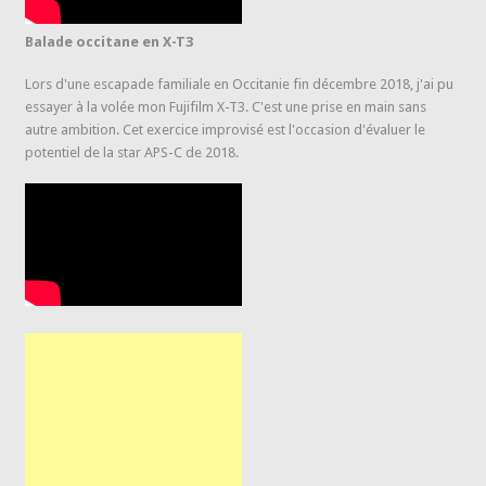
Balade occitane en X-T3
Lors d'une escapade familiale en Occitanie fin décembre 2018, j'ai pu
essayer à la volée mon Fujifilm X-T3. C'est une prise en main sans
autre ambition. Cet exercice improvisé est l'occasion d'évaluer le
potentiel de la star APS-C de 2018.