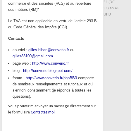
S1 (DC-
commerce et des sociétés (RCS) et au répertoire
S1) en 4K
des métiers (RM)"
UHD
La TVA est non applicable en vertu de l’article 293 B
du Code Général des Impôts (CGI).
Contacts
courriel :
gilles.bihan@converio.fr
ou
gilles83100@gmail.com
page web :
http://www.converio.fr
blog :
http://converio.blogspot.com/
forum :
http://www.converio.fr/phpBB3
comporte
de nombreux renseignements et tutoriaux et qui
s'enrichi constamment (je réponds à toutes les
questions).
Vous pouvez m'envoyer un message directement sur
le formulaire
Contactez moi