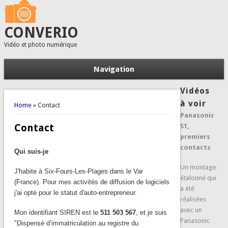
CONVERIO
Vidéo et photo numérique
Navigation
Vidéos
You are here
à voir
Home
» Contact
Panasonic
Contact
S1,
premiers
contacts
Qui suis-je
Un montage
J'habite à Six-Fours-Les-Plages dans le Var
étalonné qui
(France). Pour mes activités de diffusion de logiciels
a été
j'ai opté pour le statut d'auto-entrepreneur.
réalisées
avec un
Mon identifiant SIREN est le
511 503 567
, et je suis
Panasonic
"Dispensé d’immatriculation au registre du