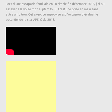
Lors d'une escapade familiale en Occitanie fin décembre 2018, j'ai pu
essayer à la volée mon Fujifilm X-T3. C'est une prise en main sans
autre ambition. Cet exercice improvisé est l'occasion d'évaluer le
potentiel de la star APS-C de 2018.