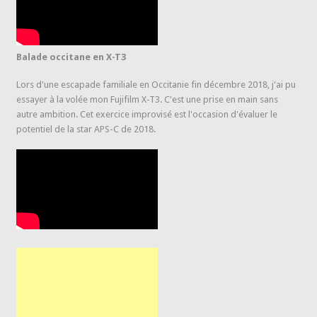
Balade occitane en X-T3
Lors d'une escapade familiale en Occitanie fin décembre 2018, j'ai pu
essayer à la volée mon Fujifilm X-T3. C'est une prise en main sans
autre ambition. Cet exercice improvisé est l'occasion d'évaluer le
potentiel de la star APS-C de 2018.