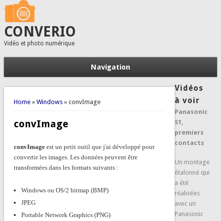
CONVERIO
Vidéo et photo numérique
Navigation
Vidéos
You are here
à voir
Home
»
Windows
» convImage
Panasonic
convImage
S1,
premiers
contacts
convImage
est un petit outil que j'ai développé pour
convertir les images. Les données peuvent être
Un montage
transformées dans les formats suivants :
étalonné qui
a été
Windows ou OS/2 bitmap (BMP)
réalisées
JPEG
avec un
Panasonic
Portable Network Graphics (PNG)