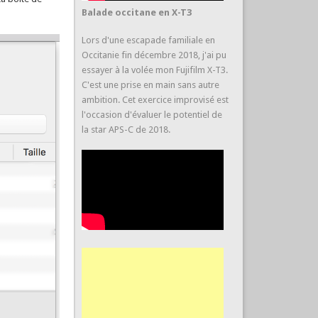
Balade occitane en X-T3
Lors d'une escapade familiale en
Occitanie fin décembre 2018, j'ai pu
essayer à la volée mon Fujifilm X-T3.
C'est une prise en main sans autre
ambition. Cet exercice improvisé est
l'occasion d'évaluer le potentiel de
la star APS-C de 2018.