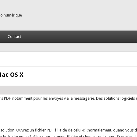
to numérique
Contact
Mac OS X
hiers PDF, notamment pour les envoyés via la messagerie. Des solutions logiciels e
solution. Ouvrez un fichier PDF à l'aide de celui-ci (normalement, quand vous 
affiche le document). Allez dans le menu
Fichier
et cliquez sur la ligne
Exporter...
L