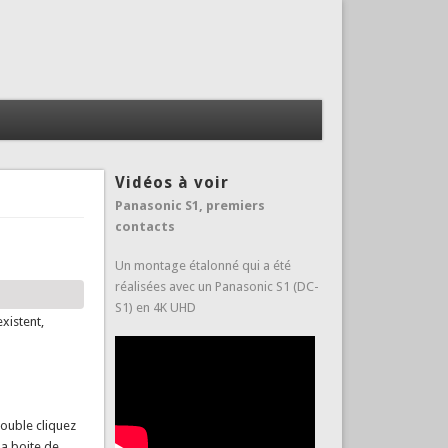
Vidéos à voir
Panasonic S1, premiers
contacts
Un montage étalonné qui a été
réalisées avec un Panasonic S1 (DC-
S1) en 4K UHD
xistent,
double cliquez
a boite de