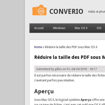
CONVERIO
Vidéo et pho
Accueil
Windows
Mac OS X
iOS
You are here
Home
» Réduire la taille des PDF sous Mac OS X
Réduire la taille des PDF sous 
Submitted by
gilles
on Fri, 04/20/2018 - 18:17
Il est parfois nécessaire de réduire la taille des fic
s'avérant parfois peu intuitive.
Aperçu
Sous Mac OS X, le logiciel système
Aperçu
offre une 
sur ce type de fichier, c'est avec cet outil que OS X 