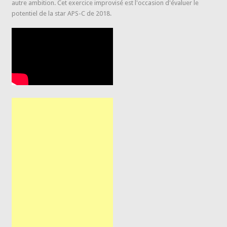
autre ambition. Cet exercice improvisé est l'occasion d'évaluer le
potentiel de la star APS-C de 2018.