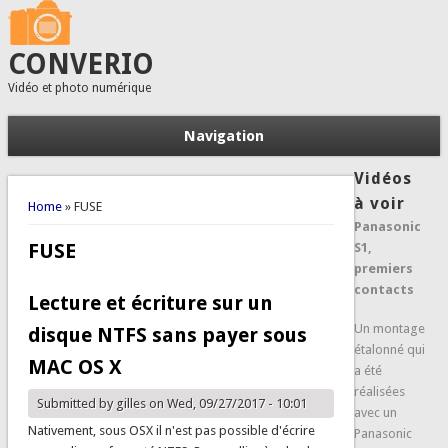
CONVERIO
Vidéo et photo numérique
Navigation
Vidéos
You are here
à voir
Home
» FUSE
Panasonic
FUSE
S1,
premiers
contacts
Lecture et écriture sur un
Un montage
disque NTFS sans payer sous
étalonné qui
MAC OS X
a été
réalisées
Submitted by
gilles
on Wed, 09/27/2017 - 10:01
avec un
Nativement, sous OSX il n'est pas possible d'écrire
Panasonic