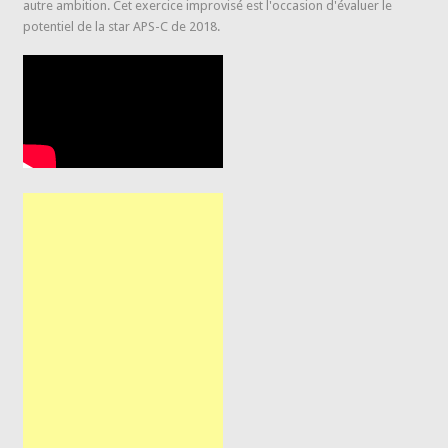
autre ambition. Cet exercice improvisé est l'occasion d'évaluer le
potentiel de la star APS-C de 2018.