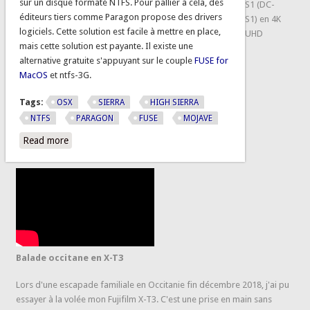
sur un disque formaté NTFS. Pour pallier à cela, des
S1 (DC-
éditeurs tiers comme Paragon propose des drivers
S1) en 4K
logiciels. Cette solution est facile à mettre en place,
UHD
mais cette solution est payante. Il existe une
alternative gratuite s'appuyant sur le couple
FUSE for
MacOS
et ntfs-3G.
Tags:
OSX
SIERRA
HIGH SIERRA
NTFS
PARAGON
FUSE
MOJAVE
Read more
about Lecture et écriture sur un disque NTFS sans payer
sous MAC OS X
Balade occitane en X-T3
Lors d'une escapade familiale en Occitanie fin décembre 2018, j'ai pu
essayer à la volée mon Fujifilm X-T3. C'est une prise en main sans