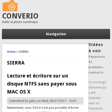
CONVERIO
Vidéo et photo numérique
Navigation
Vidéos
You are here
à voir
Home
» SIERRA
Panasonic
SIERRA
S1,
premiers
contacts
Lecture et écriture sur un
Un montage
disque NTFS sans payer sous
étalonné qui
MAC OS X
a été
réalisées
Submitted by
gilles
on Wed, 09/27/2017 - 10:01
avec un
Nativement, sous OSX il n'est pas possible d'écrire
Panasonic