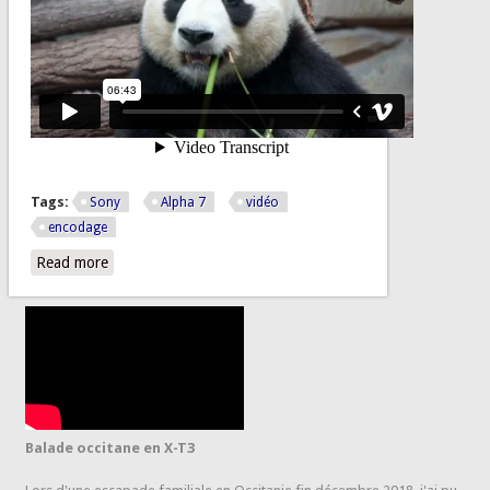
Tags:
Sony
Alpha 7
vidéo
encodage
Read more
about Quelques vidéos réalisées avec un Sony Alpha 7,
optimisation de l'encodage pour Vimeo/Youtube
Balade occitane en X-T3