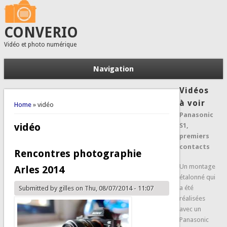
CONVERIO
Vidéo et photo numérique
Navigation
Vidéos
You are here
à voir
Home
» vidéo
Panasonic
vidéo
S1,
premiers
contacts
Rencontres photographie
Un montage
Arles 2014
étalonné qui
a été
Submitted by
gilles
on Thu, 08/07/2014 - 11:07
réalisées
avec un
Panasonic