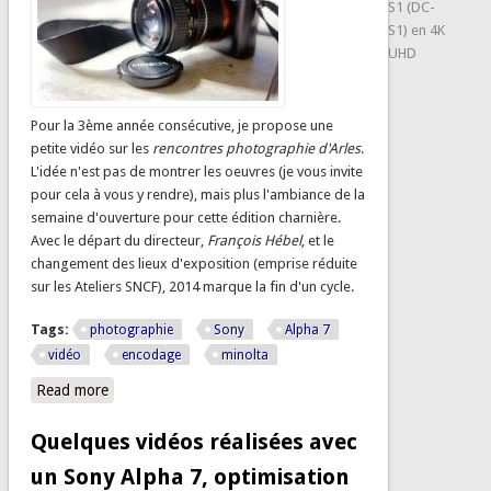
S1 (DC-
S1) en 4K
UHD
Pour la 3ème année consécutive, je propose une
petite vidéo sur les
rencontres photographie d'Arles
.
L'idée n'est pas de montrer les oeuvres (je vous invite
pour cela à vous y rendre), mais plus l'ambiance de la
semaine d'ouverture pour cette édition charnière.
Avec le départ du directeur,
François Hébel
, et le
changement des lieux d'exposition (emprise réduite
sur les Ateliers SNCF), 2014 marque la fin d'un cycle.
Tags:
photographie
Sony
Alpha 7
vidéo
encodage
minolta
Read more
about Rencontres photographie Arles 2014
Quelques vidéos réalisées avec
un Sony Alpha 7, optimisation