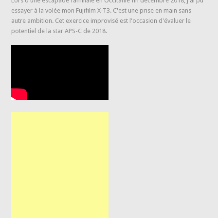
Lors d'une escapade familiale en Occitanie fin décembre 2018, j'ai pu
essayer à la volée mon Fujifilm X-T3. C'est une prise en main sans
autre ambition. Cet exercice improvisé est l'occasion d'évaluer le
potentiel de la star APS-C de 2018.