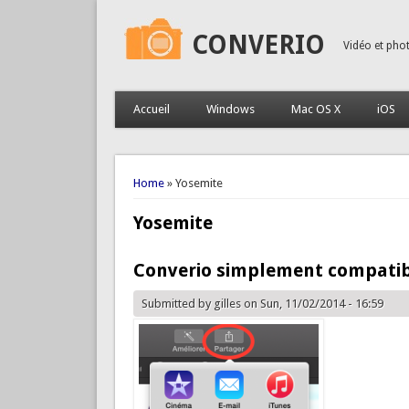
CONVERIO
Vidéo et pho
Accueil
Windows
Mac OS X
iOS
You are here
Home
» Yosemite
Yosemite
Converio simplement compatib
Submitted by
gilles
on Sun, 11/02/2014 - 16:59