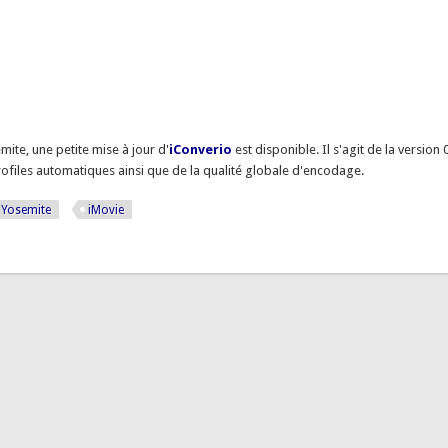
ite, une petite mise à jour d'
iConverio
est disponible. Il s'agit de la version 
files automatiques ainsi que de la qualité globale d'encodage.
Yosemite
iMovie
e avec Yosemite