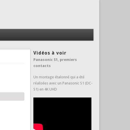
Vidéos à voir
Panasonic S1, premiers
contacts
Un montage étalonné qui a été
réalisées avec un Panasonic S1 (DC-
S1) en 4K UHD