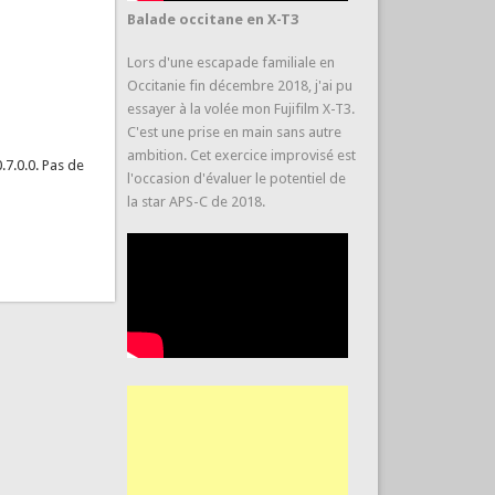
Balade occitane en X-T3
Lors d'une escapade familiale en
Occitanie fin décembre 2018, j'ai pu
essayer à la volée mon Fujifilm X-T3.
C'est une prise en main sans autre
ambition. Cet exercice improvisé est
0.7.0.0. Pas de
l'occasion d'évaluer le potentiel de
la star APS-C de 2018.