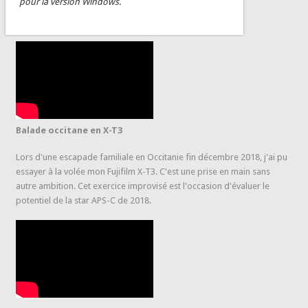
pour la version Windows.
Balade occitane en X-T3
Lors d'une escapade familiale en Occitanie fin décembre 2018, j'ai pu
essayer à la volée mon Fujifilm X-T3. C'est une prise en main sans
autre ambition. Cet exercice improvisé est l'occasion d'évaluer le
potentiel de la star APS-C de 2018.