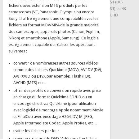
S1 (DC-
fichiers avec extension MTS produits par les
S1) en 4K
camescopes JVC, Panasonic, Olympus ou encore
UHD
Sony. Il offre également une compatibilité avec les
fichiers au format MOV/MP4 de la grande majorité
des camescopes, appareils photos (Canon, Fujifilm,
Nikon) et smartphone (Apple, Samsung). Ce logiciel
est également capable de réaliser les opérations
suivantes :
convertir de nombreuses autres sources vidéos
comme des fichiers Quicktime (MOV), AVI DV (DV),
AVI (XVID ou DIVX par exemple), Flash (FLV),
AVCHD (MTS) etc...
offrir des profils de conversion rapide avec prise
en charge du format Quicktime SD/HD ou en
encodage direct via Quicktime (pour utilisation
avec logiciel de montage Apple notamment iMovie
et FinalCut) avec encodage H264, DV, M-JPEG,
Apple Intermediate Codec, Apple ProRes, etc ...
traiter les fichiers par lot ;
créer un structure de DVD-Vidéo ou d'un fichier