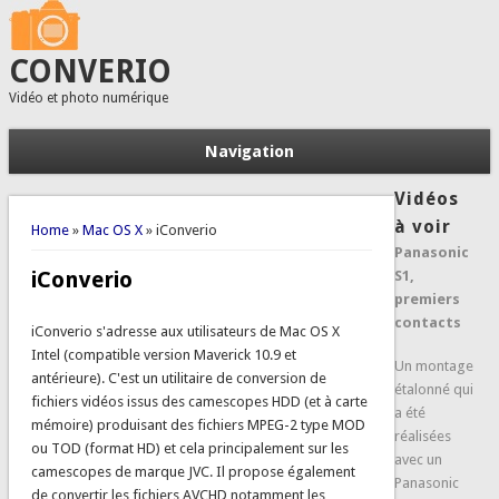
CONVERIO
Vidéo et photo numérique
Navigation
Vidéos
You are here
à voir
Home
»
Mac OS X
» iConverio
Panasonic
iConverio
S1,
premiers
contacts
iConverio s'adresse aux utilisateurs de Mac OS X
Intel (compatible version Maverick 10.9 et
Un montage
antérieure). C'est un utilitaire de conversion de
étalonné qui
fichiers vidéos issus des camescopes HDD (et à carte
a été
mémoire) produisant des fichiers MPEG-2 type MOD
réalisées
ou TOD (format HD) et cela principalement sur les
avec un
camescopes de marque JVC. Il propose également
Panasonic
de convertir les fichiers AVCHD notamment les