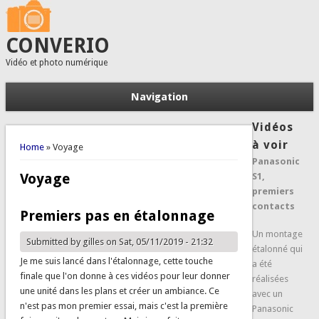
CONVERIO
Vidéo et photo numérique
Navigation
Vidéos
You are here
à voir
Home
» Voyage
Panasonic
Voyage
S1,
premiers
contacts
Premiers pas en étalonnage
Un montage
Submitted by
gilles
on Sat, 05/11/2019 - 21:32
étalonné qui
Je me suis lancé dans l'étalonnage, cette touche
a été
finale que l'on donne à ces vidéos pour leur donner
réalisées
une unité dans les plans et créer un ambiance. Ce
avec un
n'est pas mon premier essai, mais c'est la première
Panasonic