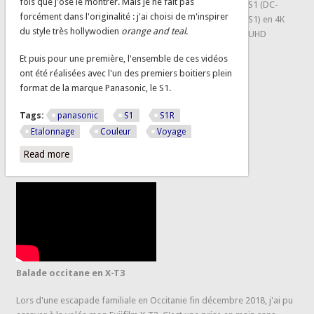
fois que j'ose le montrer. Mais je ne fait pas
S1 (DC-
forcément dans l'originalité : j'ai choisi de m'inspirer
S1) en 4K
du style très hollywodien
orange and teal
.
UHD
Et puis pour une première, l'ensemble de ces vidéos
ont été réalisées avec l'un des premiers boitiers plein
format de la marque Panasonic, le S1.
Tags:
panasonic
S1
S1R
Etalonnage
Couleur
Voyage
Read more
about Premiers pas en étalonnage
Balade occitane en X-T3
Lors d'une escapade familiale en Occitanie fin décembre 2018, j'ai pu