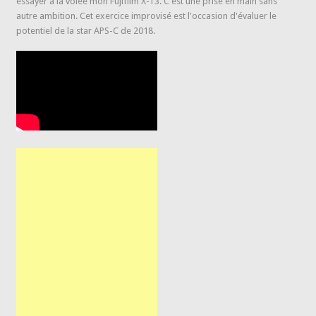
essayer à la volée mon Fujifilm X-T3. C'est une prise en main sans
autre ambition. Cet exercice improvisé est l'occasion d'évaluer le
potentiel de la star APS-C de 2018.