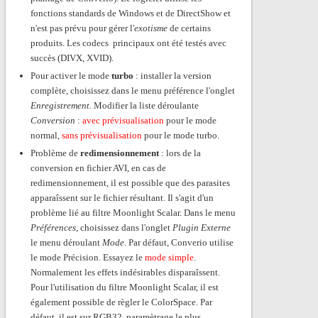
fonctions standards de Windows et de DirectShow et
n'est pas prévu pour gérer l'
exotisme
de certains
produits. Les codecs principaux ont été testés avec
succès (DIVX, XVID).
Pour activer le mode
turbo
: installer la version
complète, choisissez dans le menu préférence l'onglet
Enregistrement.
Modifier la liste déroulante
Conversion
:
avec prévisualisation
pour le mode
normal,
sans prévisualisation
pour le mode turbo.
Problème de
redimensionnement
: lors de la
conversion en fichier AVI, en cas de
redimensionnement, il est possible que des parasites
apparaîssent sur le fichier résultant. Il s'agit d'un
problème lié au filtre Moonlight Scalar. Dans le menu
Préférences
, choisissez dans l'onglet
Plugin Externe
le menu déroulant
Mode
. Par défaut, Converio utilise
le mode Précision. Essayez le
mode simple
.
Normalement les effets indésirables disparaîssent.
Pour l'utilisation du filtre Moonlight Scalar, il est
également possible de règler le ColorSpace. Par
défaut, il est sur RGB32, paramètrage le plus