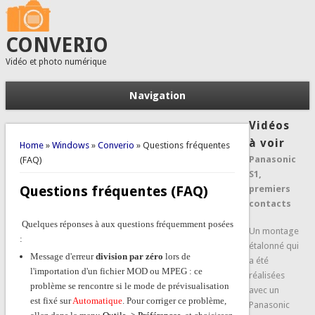
CONVERIO
Vidéo et photo numérique
Navigation
Vidéos
You are here
à voir
Home
»
Windows
»
Converio
» Questions fréquentes
Panasonic
(FAQ)
S1,
Questions fréquentes (FAQ)
premiers
contacts
Quelques réponses à aux questions fréquemment posées
Un montage
:
étalonné qui
Message d'erreur
division par zéro
lors de
a été
l'importation d'un fichier MOD ou MPEG : ce
réalisées
problème se rencontre si le mode de prévisualisation
avec un
est fixé sur
Automatique
. Pour corriger ce problème,
Panasonic