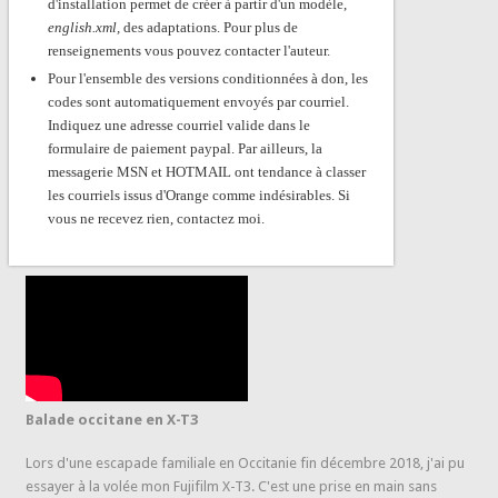
d'installation permet de créer à partir d'un modèle,
english.xml,
des adaptations. Pour plus de
renseignements vous pouvez contacter l'auteur.
Pour l'ensemble des versions conditionnées à don, les
codes sont automatiquement envoyés par courriel.
Indiquez une adresse courriel valide dans le
formulaire de paiement paypal. Par ailleurs, la
messagerie MSN et HOTMAIL ont tendance à classer
les courriels issus d'Orange comme indésirables. Si
vous ne recevez rien, contactez moi.
Balade occitane en X-T3
Lors d'une escapade familiale en Occitanie fin décembre 2018, j'ai pu
essayer à la volée mon Fujifilm X-T3. C'est une prise en main sans