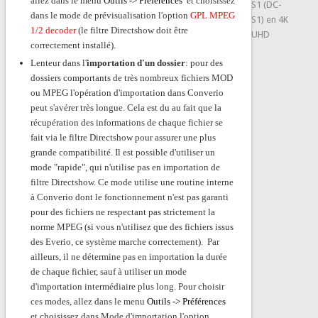
allez dans le menu
Outils -> Préférences
et choisissez
S1 (DC-
dans le mode de prévisualisation l'option
GPL MPEG
S1) en 4K
1/2 decoder
(le filtre Directshow doit être
UHD
correctement installé).
Lenteur dans l'
importation d'un dossier
: pour des
dossiers comportants de très nombreux fichiers MOD
ou MPEG l'opération d'importation dans Converio
peut s'avérer très longue. Cela est du au fait que la
récupération des informations de chaque fichier se
fait via le filtre Directshow pour assurer une plus
grande compatibilité. Il est possible d'utiliser un
mode "rapide", qui n'utilise pas en importation de
filtre Directshow. Ce mode utilise une routine interne
à Converio dont le fonctionnement n'est pas garanti
pour des fichiers ne respectant pas strictement la
norme MPEG (si vous n'utilisez que des fichiers issus
des Everio, ce système marche correctement). Par
ailleurs, il ne détermine pas en importation la durée
de chaque fichier, sauf à utiliser un mode
d'importation intermédiaire plus long. Pour choisir
ces modes, allez dans le menu
Outils -> Préférences
et choisissez dans Mode d'importation l'option