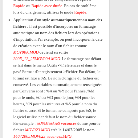
Rapide
ou
Rapide avec durée
. En cas de problème
lors du chargement, utilisez le mode
Rapide
.
Application d'un
style automatiquement au nom des
fichiers
: il est possible d'incorporer un formatage
automatique au nom des fichiers lors des opérations
d'importation. Par exemple, on peut incorporer la date
de création avant le nom d'un fichier comme
MOV00A.MOD
deviend en sortie
2005_12_25MOV00A.MOD
. Le formatage par défaut
se fait dans le menu Outils ->Préférences et dans le
pavé Format d'enregistrement->Fichier. Par défaut, le
format est fixé à %S. Le nom d'origine du fichier est
conservé. Les variables automatiquement renseignées
par Converio sont : %A ou %Y pour l'année, %M
pour le mois, %J ou %D pour le jour, %H pour les
heures, %N pour les minutes et %S pour le nom du
fichier source. Si le format ne comporte pas %S, le
logiciel utilise par défaut le nom du fichier source.
Par exemple :
%J%M%A%S vacances
donne pour le
fichier
MOV023.MOD
créé le 14/07/2005 le nom
14072005MOV023 vacances.MPG
.