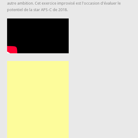
autre ambition. Cet exercice improvisé est l'occasion d'évaluer le
potentiel de la star APS-C de 2018.