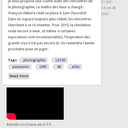
je vous propose une courte visite des rencontres de
S1 (DC-
la photographie. Le maître des lieux a changé :
S1) en 4K
François Hébel
a cédé sa place à
Sam Stourdzé
.
UHD
Dans un espace toujours plus réduit, les rencontres
cherchent à se ré-inventer. Pour 2015, la révolution
reste encore à venir, et même si certaines
expositions sont incontournables, l'inspiration des
grands crus n'est pas encore là. On reviendra l'année
prochaine pour en juger.
Tags:
photographie
LX100
panasonic
UHD
4K
arles
Read more
about Les rencontres de la photographie d'Arles 2015 en
4K UHD
Balade occitane en X-T3