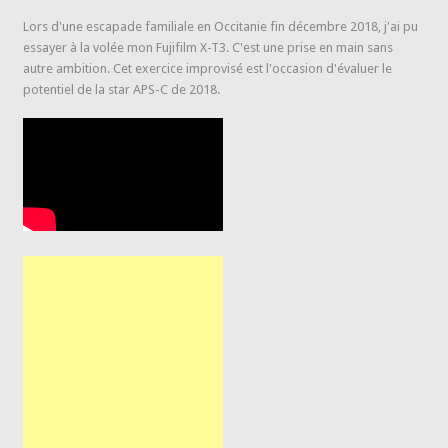
Lors d'une escapade familiale en Occitanie fin décembre 2018, j'ai pu
essayer à la volée mon Fujifilm X-T3. C'est une prise en main sans
autre ambition. Cet exercice improvisé est l'occasion d'évaluer le
potentiel de la star APS-C de 2018.