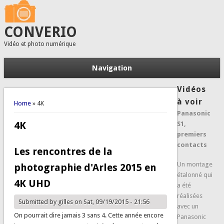
CONVERIO
Vidéo et photo numérique
Navigation
Vidéos
You are here
à voir
Home
» 4K
Panasonic
4K
S1,
premiers
contacts
Les rencontres de la
Un montage
photographie d'Arles 2015 en
étalonné qui
4K UHD
a été
réalisées
Submitted by
gilles
on Sat, 09/19/2015 - 21:56
avec un
On pourrait dire jamais 3 sans 4. Cette année encore
Panasonic