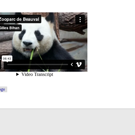
age
 un Sony Alpha 7, optimisation de l'encodage pour Vimeo/Youtube