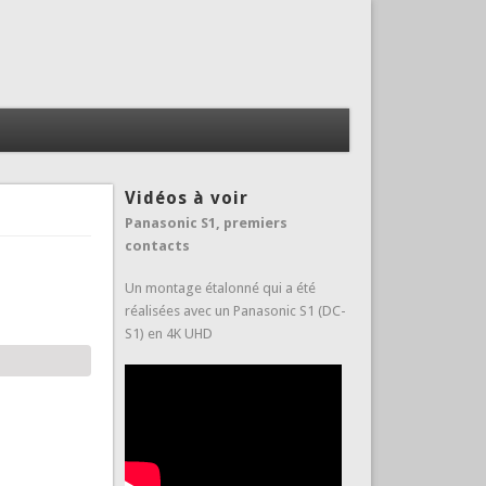
Vidéos à voir
Panasonic S1, premiers
contacts
Un montage étalonné qui a été
réalisées avec un Panasonic S1 (DC-
S1) en 4K UHD