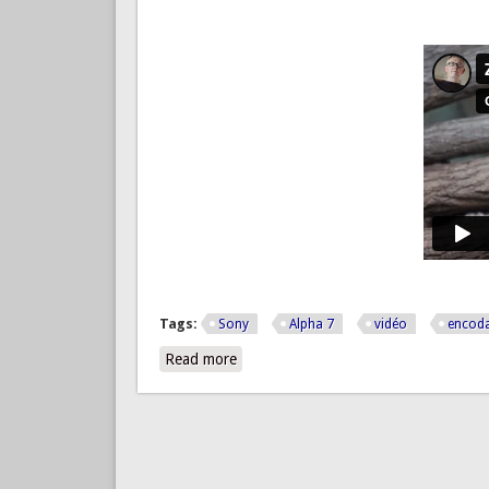
Tags:
Sony
Alpha 7
vidéo
encod
Read more
about Quelques vidéos réalisées avec