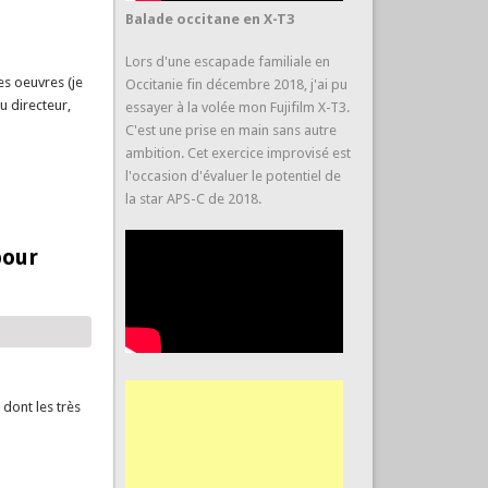
Balade occitane en X-T3
Lors d'une escapade familiale en
es oeuvres (je
Occitanie fin décembre 2018, j'ai pu
u directeur,
essayer à la volée mon Fujifilm X-T3.
C'est une prise en main sans autre
ambition. Cet exercice improvisé est
l'occasion d'évaluer le potentiel de
la star APS-C de 2018.
pour
dont les très