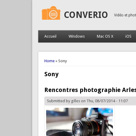
CONVERIO
Vidéo et pho
Accueil
Windows
Mac OS X
iOS
You are here
Home
» Sony
Sony
Rencontres photographie Arle
Submitted by
gilles
on Thu, 08/07/2014 - 11:07